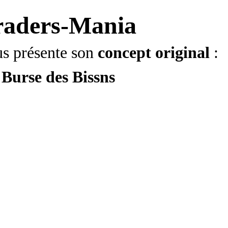
raders-Mania
s présente son
concept original
:
 B
urse des B
iss
ns