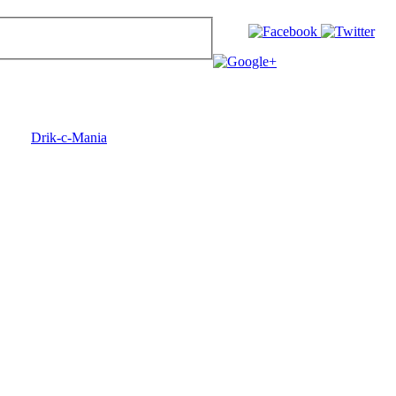
| ©
Drik-c-Mania
2013